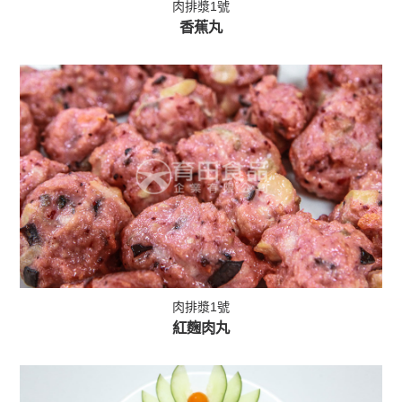
肉排漿1號
香蕉丸
肉排漿1號
紅麴肉丸