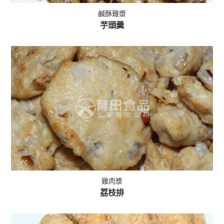
鹹酥雞漿
芋頭羹
雞肉漿
荔枝排