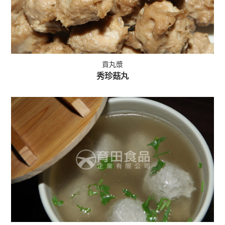
貢丸漿
秀珍菇丸