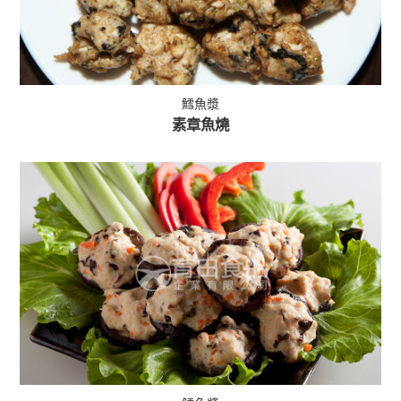
鱈魚漿
素章魚燒