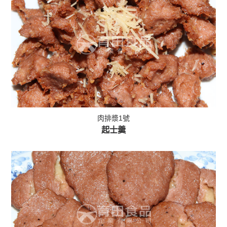
肉排漿1號
起士羹