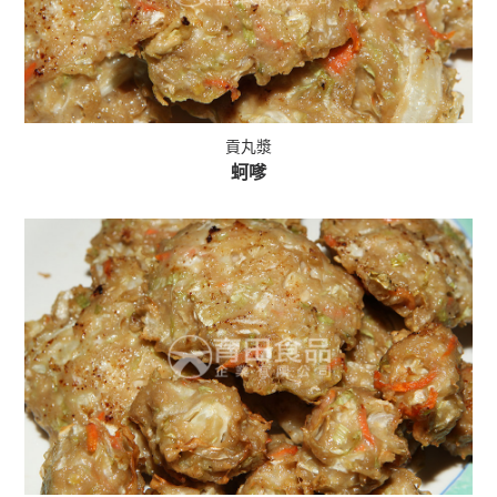
貢丸漿
蚵嗲