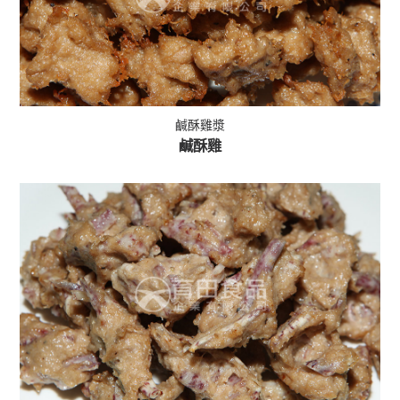
鹹酥雞漿
鹹酥雞