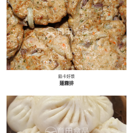
餡卡好漿
蓮霧排