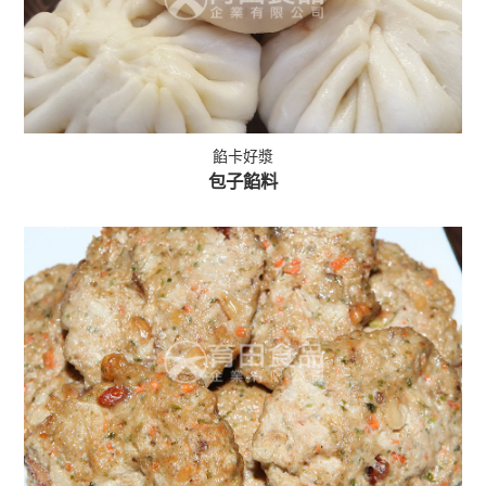
餡卡好漿
包子餡料