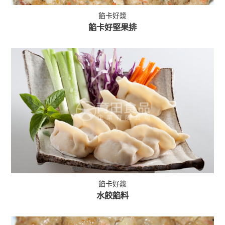
餡卡好漿
餡卡好堅果排
餡卡好漿
水餃餡料