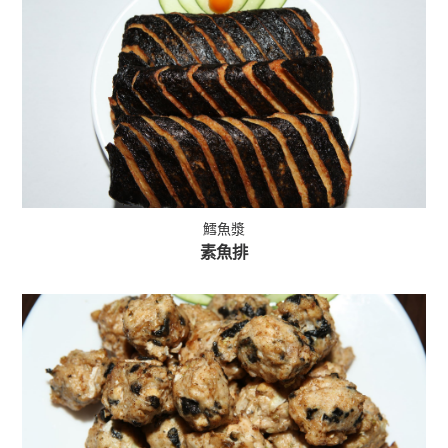
鱈魚漿
素魚排