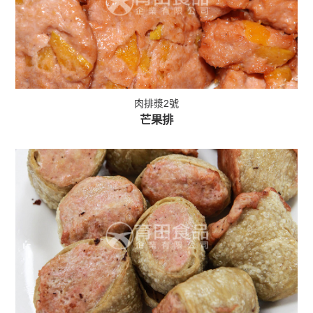
肉排漿2號
芒果排