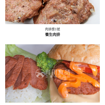
肉排漿1號
養生肉排