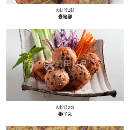
肉排漿2號
素豬腳
肉排漿2號
獅子丸