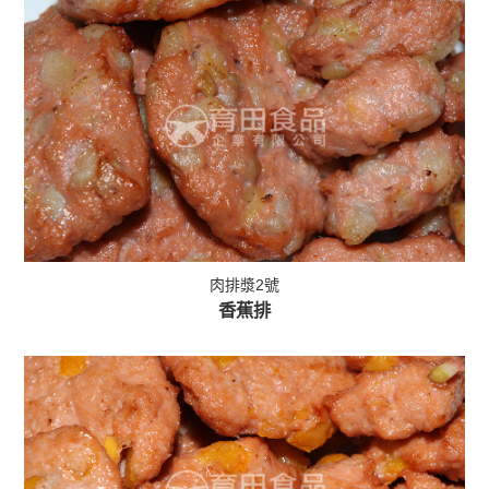
肉排漿2號
香蕉排