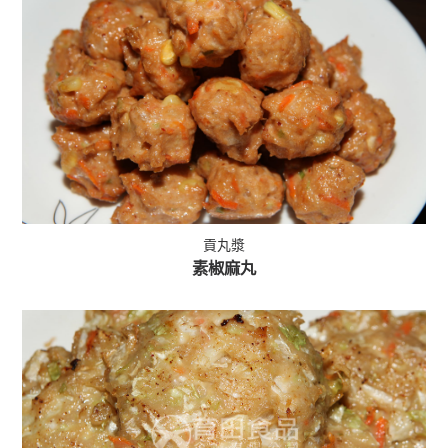
貢丸漿
素椒麻丸