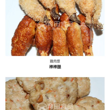
雞肉漿
棒棒腿