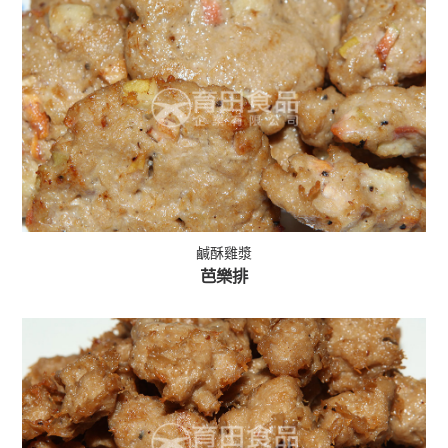
鹹酥雞漿
芭樂排