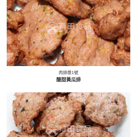
肉排漿1號
酸甜黃瓜排