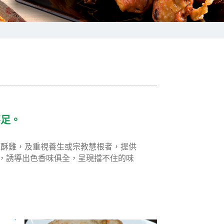
不足。
鹽酥雞，及重視養生或宗教慧根者，提供
白，誘導出色香味俱全，呈現擋不住的味