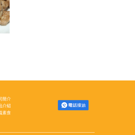
司簡介
品介紹
識素食