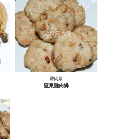
雞肉漿
堅果雞肉排
MORE >