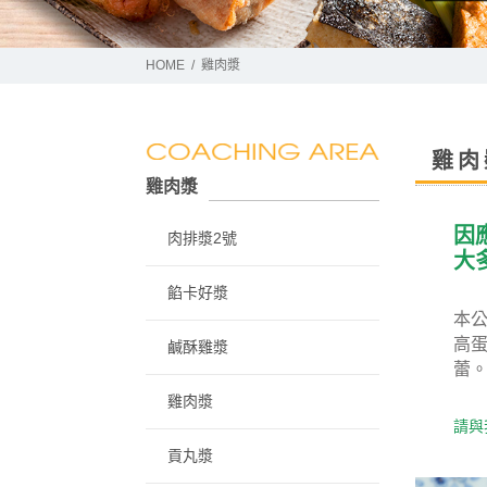
HOME
雞肉漿
雞肉
雞肉漿
因
肉排漿2號
大
餡卡好漿
本
高蛋
鹹酥雞漿
蕾。
雞肉漿
請與
貢丸漿