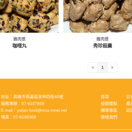
雞肉漿
雞肉漿
咖哩丸
秀珍菇羹
1
地址：
高雄市燕巢區安林四街40號
首頁
公
服務專線：
07-6167669
經銷據點
產
E-mail：
yutian.food@msa.hinet.net
輔導專區
認
傳真：
07-6168369
聯絡我們