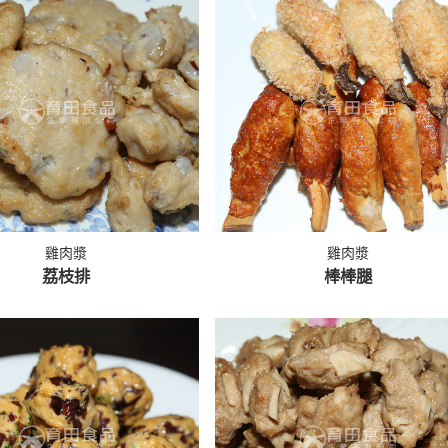
雞肉漿
雞肉漿
荔枝排
棒棒腿
香菇貢丸
貢丸漿
MORE >
MORE >