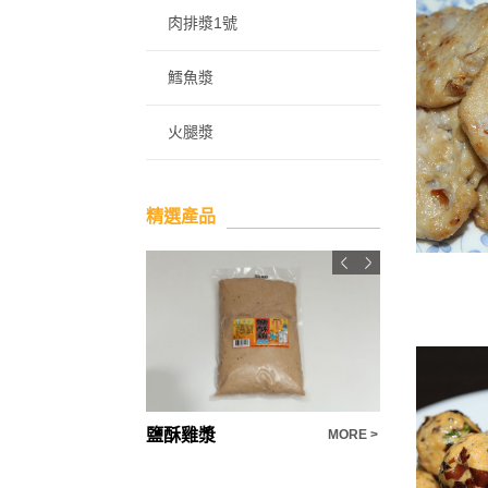
肉排漿1號
鱈魚漿
火腿漿
精選產品
鹽酥雞漿
方便齋肉燥
MORE >
MORE >