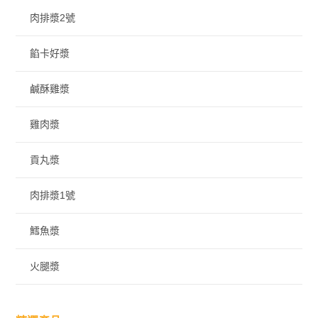
肉排漿2號
餡卡好漿
鹹酥雞漿
雞肉漿
貢丸漿
肉排漿1號
鱈魚漿
火腿漿