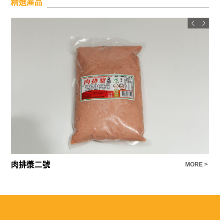
精選產品
肉排漿二號
肉
E >
MORE >