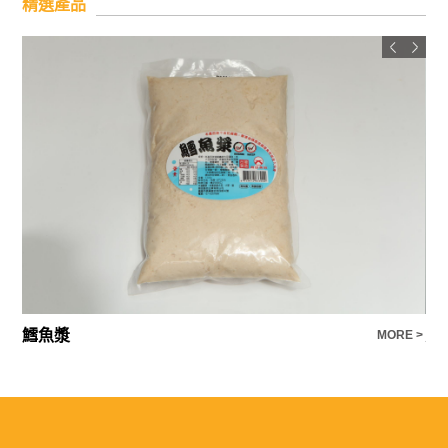
精選產品
鱈魚漿
火
E >
MORE >