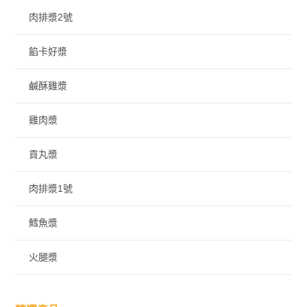
肉排漿2號
餡卡好漿
鹹酥雞漿
雞肉漿
貢丸漿
肉排漿1號
鱈魚漿
火腿漿