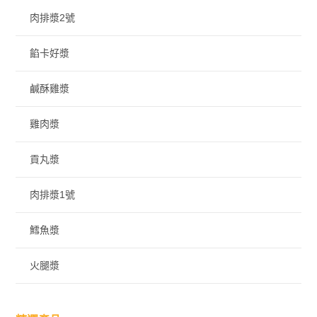
肉排漿2號
餡卡好漿
鹹酥雞漿
雞肉漿
貢丸漿
肉排漿1號
鱈魚漿
火腿漿