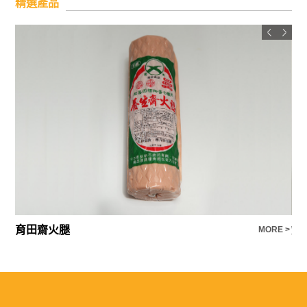
精選產品
育田齋火腿
煙
E >
MORE >