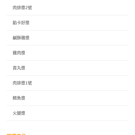
肉排漿2號
餡卡好漿
鹹酥雞漿
雞肉漿
貢丸漿
肉排漿1號
鱈魚漿
火腿漿