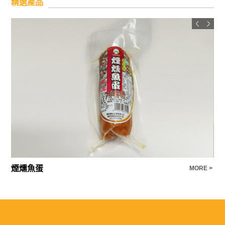
精選產品
煙燻魚蛋
貢
E >
MORE >