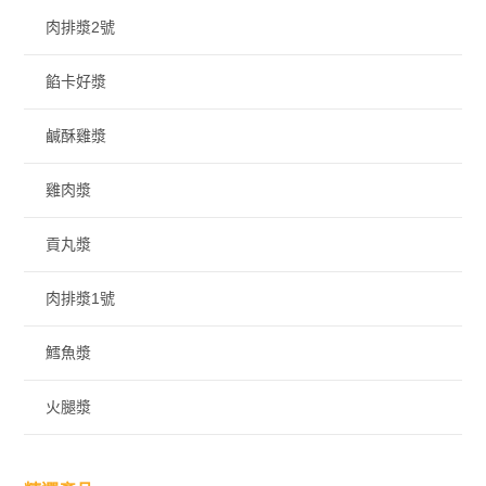
肉排漿2號
餡卡好漿
鹹酥雞漿
雞肉漿
貢丸漿
肉排漿1號
鱈魚漿
火腿漿