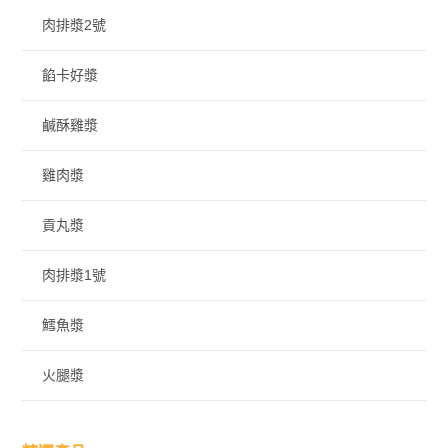
肉排漿2號
餡卡好漿
鹹酥雞漿
雞肉漿
貢丸漿
肉排漿1號
鱈魚漿
火腿漿