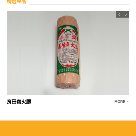
精選產品
育田齋火腿
菲
E >
MORE >