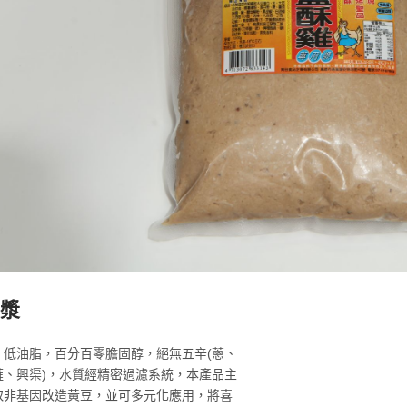
方便齋肉燥
煙燻魚蛋
MORE >
MORE >
漿
：低油脂，百分百零膽固醇，絕無五辛(蔥、
薤、興渠)，水質經精密過濾系統，本產品主
取非基因改造黃豆，並可多元化應用，將喜