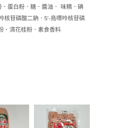
．蛋白粉．糖．醬油． 味精．碘
呤核苷磷酸二鈉．5'-鳥嘌呤核苷磷
粉．清花桂粉．素食香料