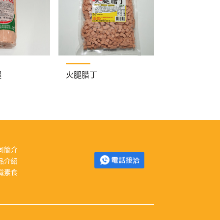
腿
火腿腊丁
司簡介
品介紹
識素食