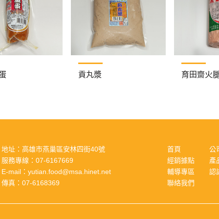
蛋
貢丸漿
育田齋火
地址：
高雄市燕巢區安林四街40號
首頁
公
服務專線：
07-6167669
經銷據點
產
E-mail：
yutian.food@msa.hinet.net
輔導專區
認
傳真：
07-6168369
聯絡我們