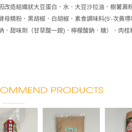
因改造組織狀大豆蛋白．水．大豆沙拉油．樹薯澱粉
酵母精粉．黑胡椒．白胡椒．素食調味料(5'-次黃嘌
鈉．甜味劑（甘草酸一銨)．檸檬酸鈉．糖）．肉桂