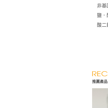
非基
鹽．
酸二
推薦產品