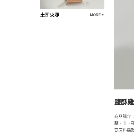
土司火腿
鹽酥雞漿
MORE >
MORE >
鹽酥雞
商品簡介
蒜、韭、
要原料採