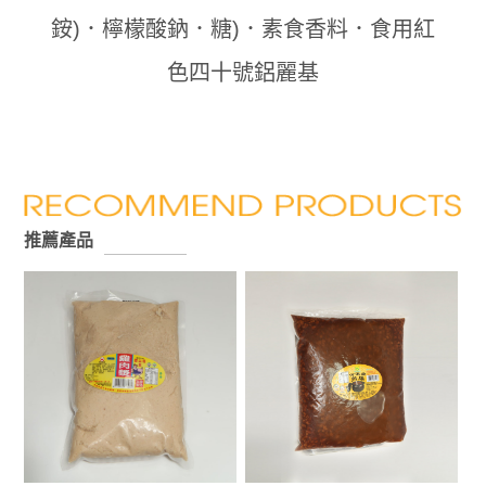
銨)．檸檬酸鈉．糖)．素食香料．食用紅
色四十號鋁麗基
推薦產品