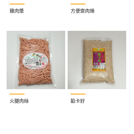
雞肉漿
方便齋肉燥
火腿肉絲
餡卡好