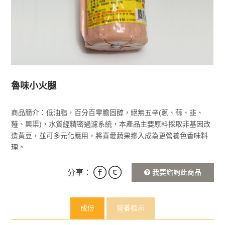
魯味小火腿
商品簡介：低油脂，百分百零膽固醇，絕無五辛(蔥、蒜、韭、
薤、興渠)，水質經精密過濾系統，本產品主要原料採取非基因改
造黃豆，並可多元化應用，將喜愛蔬果摻入成為更營養色香味料
理。
分享：
我要諮詢此商品
成份
營養標示