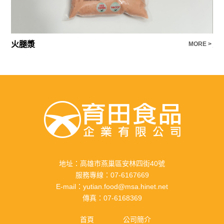
火腿漿
貢
E >
MORE >
地址：
高雄市燕巢區安林四街40號
服務專線：
07-6167669
E-mail：
yutian.food@msa.hinet.net
傳真：
07-6168369
首頁
公司簡介