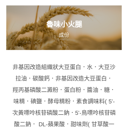
魯味小火腿
成份
非基因改造組織狀大豆蛋白．水．大豆沙
拉油．碳酸鈣．非基因改造大豆蛋白．
羥丙基磷酸二澱粉．蛋白粉．醬油．糖．
味精．碘鹽．酵母精粉．素食調味料( 5'-
次黃嘌呤核苷磷酸二鈉．5'-鳥嘌呤核苷磷
酸二鈉． DL-蘋果酸．甜味劑( 甘草酸一