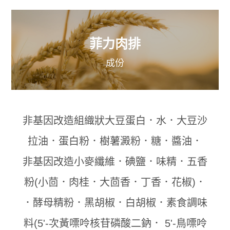
菲力肉排
成份
非基因改造組織狀大豆蛋白．水．大豆沙
拉油．蛋白粉．樹薯澱粉．糖．醬油．
非基因改造小麥纖維．碘鹽．味精．五香
粉(小茴．肉桂．大茴香．丁香．花椒)．
．酵母精粉．黑胡椒．白胡椒．素食調味
料(5'-次黃嘌呤核苷磷酸二鈉． 5'-鳥嘌呤