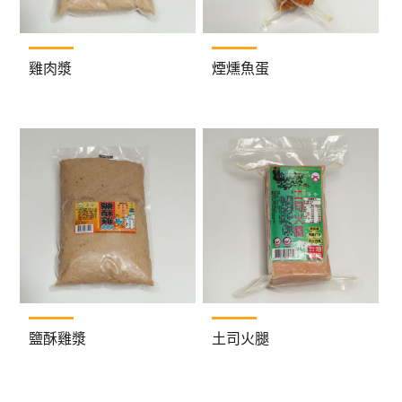
雞肉漿
煙燻魚蛋
鹽酥雞漿
土司火腿