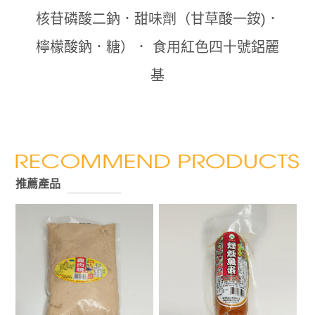
核苷磷酸二鈉．甜味劑（甘草酸一銨)．
檸檬酸鈉．糖）． 食用紅色四十號鋁麗
基
推薦產品