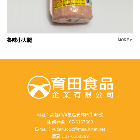
魯味小火腿
肉
E >
MORE >
地址：
高雄市燕巢區安林四街40號
服務專線：
07-6167669
E-mail：
yutian.food@msa.hinet.net
傳真：
07-6168369