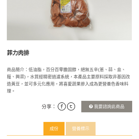
菲力肉排
商品簡介：低油脂，百分百零膽固醇，絕無五辛(蔥、蒜、韭、
薤、興渠)，水質經精密過濾系統，本產品主要原料採取非基因改
造黃豆，並可多元化應用，將喜愛蔬果摻入成為更營養色香味料
理。
分享：
我要諮詢此商品
成份
營養標示