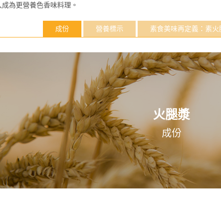
入成為更營養色香味料理。
成份
營養標示
素食美味再定義：素火
火腿漿
成份