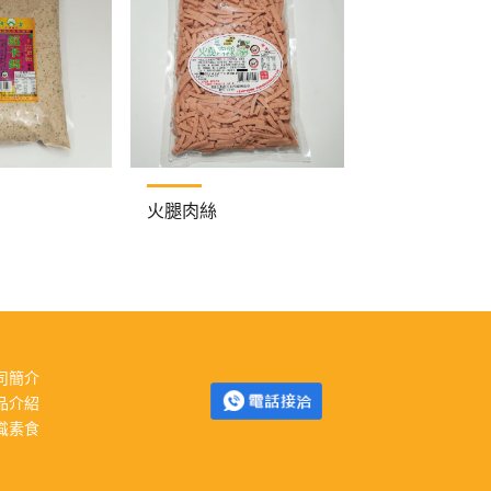
火腿肉絲
司簡介
品介紹
識素食