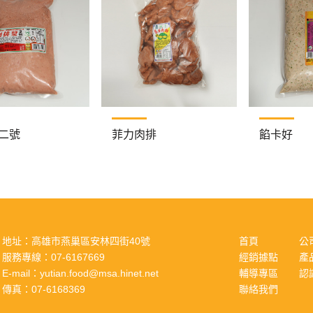
二號
菲力肉排
餡卡好
地址：
高雄市燕巢區安林四街40號
首頁
公
服務專線：
07-6167669
經銷據點
產
E-mail：
yutian.food@msa.hinet.net
輔導專區
認
傳真：
07-6168369
聯絡我們