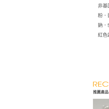
非基
粉．
鈉．
紅色
推薦產品