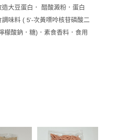
造大豆蛋白． 醋酸澱粉．蛋白
料 ( 5'-次黃嘌呤核苷磷酸二
 檸檬酸鈉．糖)．素食香料．食用