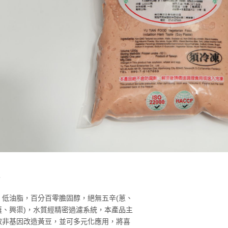
肉排漿二號
MORE >
MORE >
：低油脂，百分百零膽固醇，絕無五辛(蔥、
薤、興渠)，水質經精密過濾系統，本產品主
取非基因改造黃豆，並可多元化應用，將喜