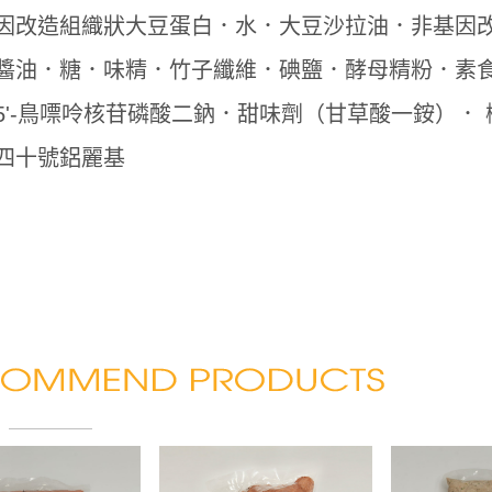
因改造組織狀大豆蛋白．水．大豆沙拉油．非基因改
醬油．糖．味精．竹子纖維．碘鹽．酵母精粉．素食調味
5'-鳥嘌呤核苷磷酸二鈉．甜味劑（甘草酸一銨）．
四十號鋁麗基