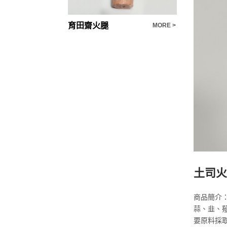
育田齋火腿
方便齋肉燥
MORE >
MORE >
土司火
商品簡介
蒜、韭、
要原料採