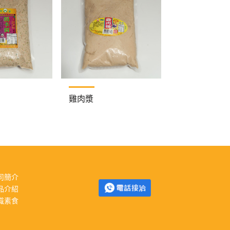
雞肉漿
司簡介
品介紹
識素食