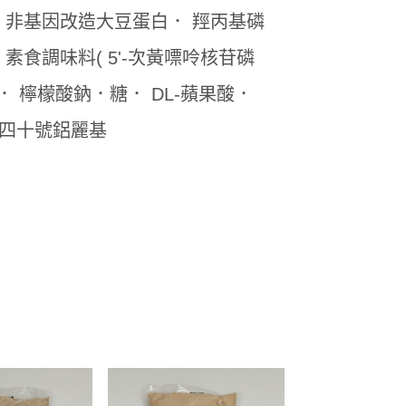
非基因改造大豆蛋白． 羥丙基磷
食調味料( 5'-次黃嘌呤核苷磷
 檸檬酸鈉．糖． DL-蘋果酸．
色四十號鋁麗基