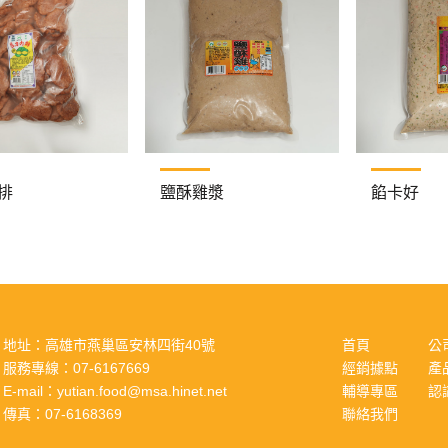
排
鹽酥雞漿
餡卡好
地址：
高雄市燕巢區安林四街40號
首頁
公
服務專線：
07-6167669
經銷據點
產
E-mail：
yutian.food@msa.hinet.net
輔導專區
認
傳真：
07-6168369
聯絡我們