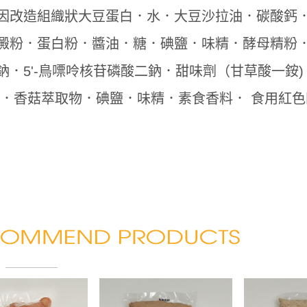
因改造組織狀大豆蛋白．水．大豆沙拉油．碳酸鈣．
澱粉．蛋白粉．醬油．糖．碘鹽．味精．酵母精粉．素
鈉．5'-鳥嘌呤核苷磷酸二鈉．甜味劑（甘草酸一銨)．
 ．香菇萃取物．碘鹽．味精．素食香料． 食用紅