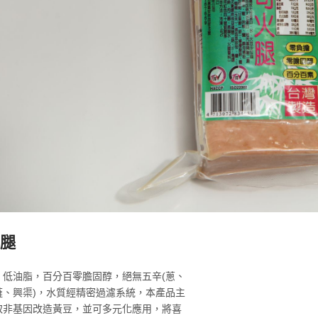
煙燻魚蛋
火腿漿
MORE >
MORE >
腿
：低油脂，百分百零膽固醇，絕無五辛(蔥、
薤、興渠)，水質經精密過濾系統，本產品主
取非基因改造黃豆，並可多元化應用，將喜